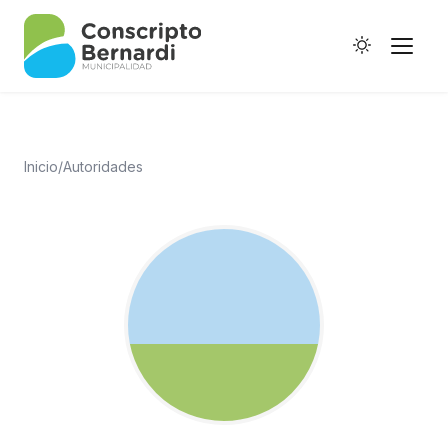
Inicio
/
Autoridades
Historia
Galería de Ptes.
Horario de Colectivos
Autoridades
Digesto Municipal