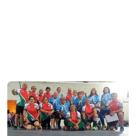
Honorable Concejo Deliverante
Inicio
/
Etiqueta: Daniel Gatti
Etiqueta:
Daniel Gatti