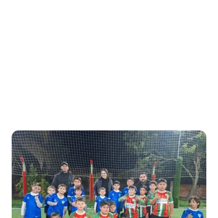
Honorable Concejo Deliverante
Inicio
/
Etiqueta: Encuentro Amistoso
Etiqueta:
Encuentro
Amistoso