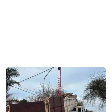
Honorable Concejo Deliverante
Inicio
/
Etiqueta: Servicios Públicos
Etiqueta:
Servicios
Públicos