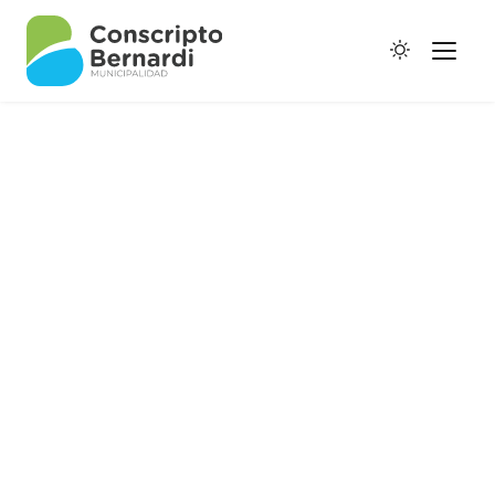
Historia
Galería de Ptes.
Horario de Colectivos
Inicio
/
Portal de Transparencia
Portal de Transparencia
Autoridades
Digesto Municipal