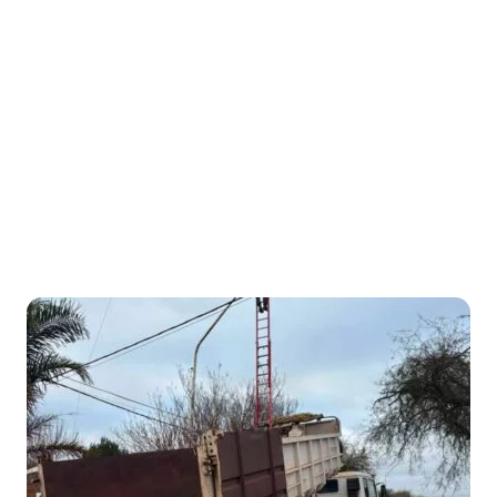
Honorable Concejo Deliverante
Inicio
/
Categoría: Obras
Categoría:
Obras