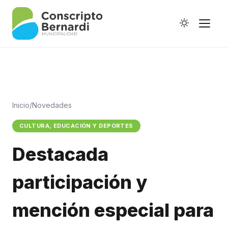
Inicio
/
Novedades
Historia
CULTURA, EDUCACIÓN Y DEPORTES
Galería de Ptes.
Destacada
Horario de Colectivos
participación y
Autoridades
mención especial para
Digesto Municipal