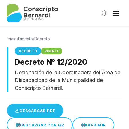
Inicio
/
Digesto
/
Decreto
DECRETO
VIGENTE
Decreto N° 12/2020
Historia
Designación de la Coordinadora del Área de
Galería de Ptes.
Discapacidad de la Municipalidad de
Horario de Colectivos
Conscripto Bernardi.
DESCARGAR PDF
Autoridades
Digesto Municipal
DESCARGAR CON QR
IMPRIMIR