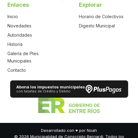
Enlaces
Explorar
Inicio
Horario de Colectivos
Novedades
Digesto Municipal
Autoridades
Historia
Galería de Ptes.
Municipales
Contacto
Aboná los impuestos municipales
con tarjetas de Crédito y Débito
Desarrollado con
♥
por Noah
© 2026 Municipalidad de Conscripto Bernardi. Todos los