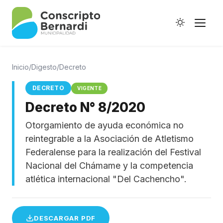
Inicio
/
Digesto
/
Decreto
DECRETO
VIGENTE
Decreto N° 8/2020
Historia
Otorgamiento de ayuda económica no
Galería de Ptes.
reintegrable a la Asociación de Atletismo
Horario de Colectivos
Federalense para la realización del Festival
Nacional del Chámame y la competencia
atlética internacional "Del Cachencho".
Autoridades
Digesto Municipal
DESCARGAR PDF