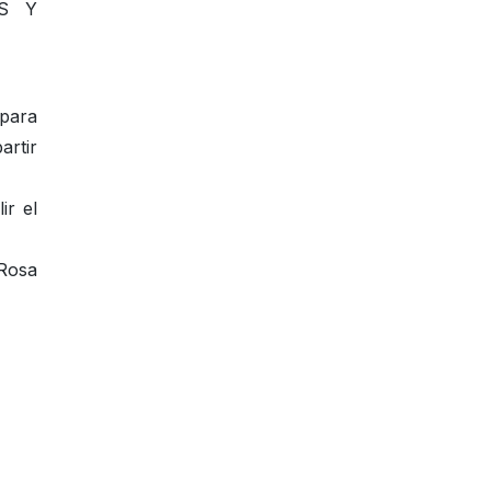
S Y
 para
artir
ir el
 Rosa