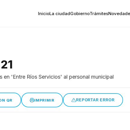
Inicio
La ciudad
Gobierno
Trámites
Novedade
021
 en 'Entre Ríos Servicios' al personal municipal
ON QR
IMPRIMIR
REPORTAR ERROR