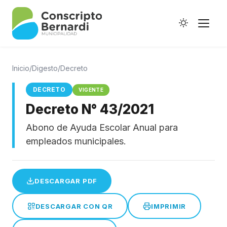
Inicio
/
Digesto
/
Decreto
DECRETO
VIGENTE
Decreto N° 43/2021
Historia
Abono de Ayuda Escolar Anual para
Galería de Ptes.
empleados municipales.
Horario de Colectivos
DESCARGAR PDF
Autoridades
DESCARGAR CON QR
IMPRIMIR
Digesto Municipal