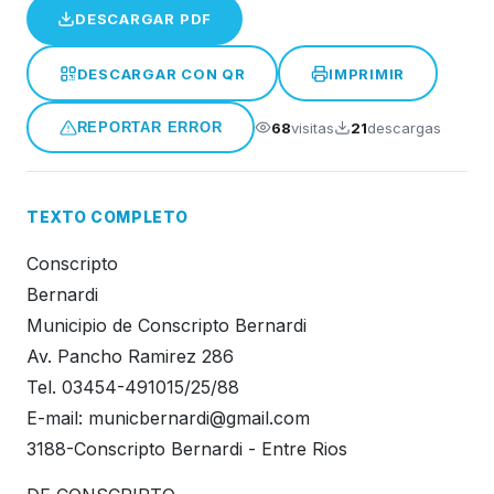
DESCARGAR PDF
Honorable Concejo Deliverante
DESCARGAR CON QR
IMPRIMIR
68
visitas
21
descargas
REPORTAR ERROR
TEXTO COMPLETO
Conscripto
Bernardi
Municipio de Conscripto Bernardi
Av. Pancho Ramirez 286
Tel. 03454-491015/25/88
E-mail:
municbernardi@gmail.com
3188-Conscripto Bernardi - Entre Rios