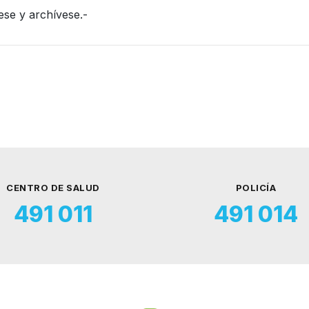
ese y archívese.-
CENTRO DE SALUD
POLICÍA
491 011
491 014