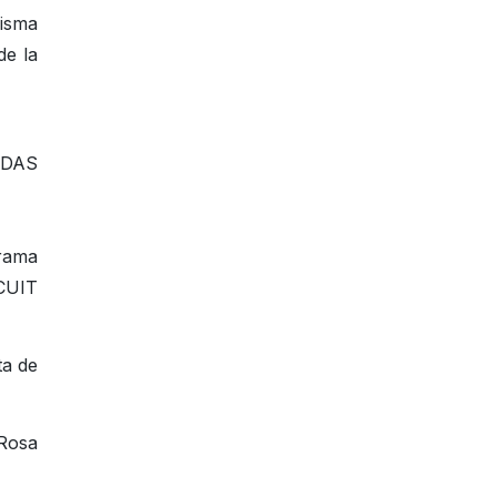
misma
de la
IDAS
rama
 CUIT
ta de
 Rosa