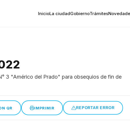
Inicio
La ciudad
Gobierno
Trámites
Novedade
2022
° 3 "Américo del Prado" para obsequios de fin de
ON QR
IMPRIMIR
REPORTAR ERROR