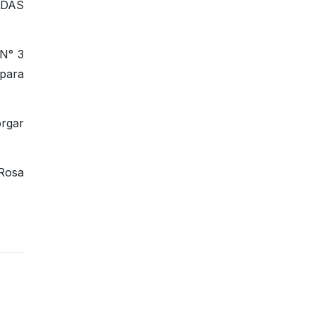
IDAS
 N° 3
 para
orgar
 Rosa