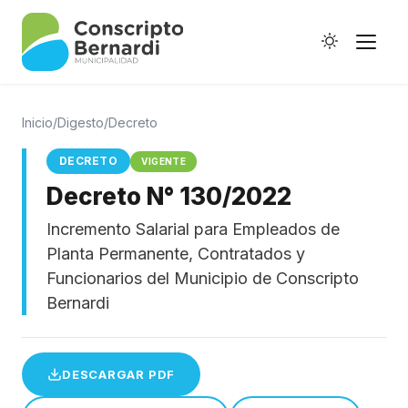
Inicio
/
Digesto
/
Decreto
DECRETO
VIGENTE
Decreto N° 130/2022
Historia
Incremento Salarial para Empleados de
Galería de Ptes.
Planta Permanente, Contratados y
Horario de Colectivos
Funcionarios del Municipio de Conscripto
Bernardi
Autoridades
DESCARGAR PDF
Digesto Municipal