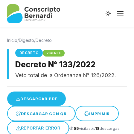
Inicio
/
Digesto
/
Decreto
DECRETO
VIGENTE
Decreto N° 133/2022
Historia
Veto total de la Ordenanza N° 126/2022.
Galería de Ptes.
Horario de Colectivos
DESCARGAR PDF
DESCARGAR CON QR
IMPRIMIR
Autoridades
55
visitas
18
descargas
REPORTAR ERROR
Digesto Municipal