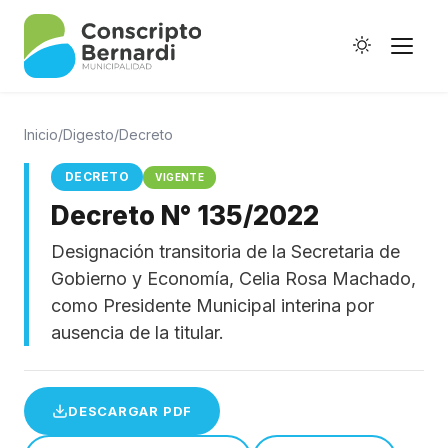
Inicio
/
Digesto
/
Decreto
DECRETO
VIGENTE
Decreto N° 135/2022
Historia
Designación transitoria de la Secretaria de
Galería de Ptes.
Gobierno y Economía, Celia Rosa Machado,
Horario de Colectivos
como Presidente Municipal interina por
ausencia de la titular.
Autoridades
DESCARGAR PDF
Digesto Municipal