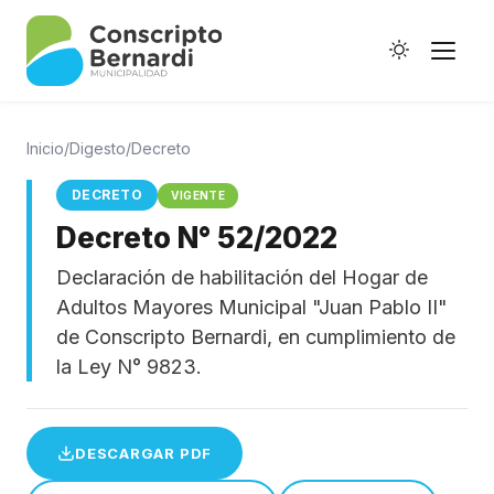
Inicio
/
Digesto
/
Decreto
DECRETO
VIGENTE
Decreto N° 52/2022
Historia
Declaración de habilitación del Hogar de
Galería de Ptes.
Adultos Mayores Municipal "Juan Pablo II"
Horario de Colectivos
de Conscripto Bernardi, en cumplimiento de
la Ley N° 9823.
Autoridades
DESCARGAR PDF
Digesto Municipal