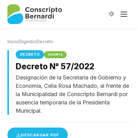
Inicio
/
Digesto
/
Decreto
DECRETO
VIGENTE
Decreto N° 57/2022
Historia
Designación de la Secretaria de Gobierno y
Galería de Ptes.
Economía, Celia Rosa Machado, al frente de
Horario de Colectivos
la Municipalidad de Conscripto Bernardi por
ausencia temporaria de la Presidenta
Municipal.
Autoridades
Digesto Municipal
DESCARGAR PDF