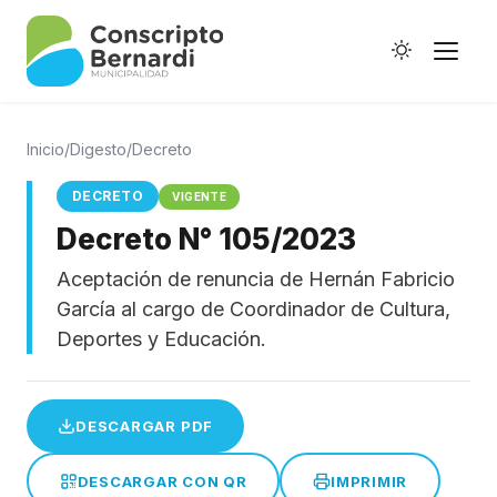
Inicio
/
Digesto
/
Decreto
DECRETO
VIGENTE
Decreto N° 105/2023
Historia
Aceptación de renuncia de Hernán Fabricio
Galería de Ptes.
García al cargo de Coordinador de Cultura,
Horario de Colectivos
Deportes y Educación.
DESCARGAR PDF
Autoridades
Digesto Municipal
DESCARGAR CON QR
IMPRIMIR