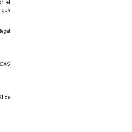
or el
o que
legal
IDAS
01 de