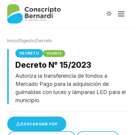
Inicio
/
Digesto
/
Decreto
DECRETO
VIGENTE
Decreto N° 15/2023
Historia
Autoriza la transferencia de fondos a
Galería de Ptes.
Mercado Pago para la adquisición de
Horario de Colectivos
guirnaldas con luces y lámparas LED para el
municipio.
Autoridades
DESCARGAR PDF
Digesto Municipal