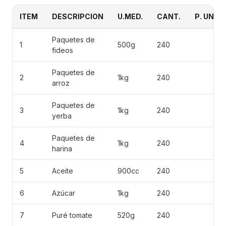
ITEM
DESCRIPCION
U.MED.
CANT.
P. UNIT
Paquetes de
1
500g
240
fideos
Paquetes de
2
1kg
240
arroz
Paquetes de
3
1kg
240
yerba
Paquetes de
4
1kg
240
harina
5
Aceite
900cc
240
6
Azúcar
1kg
240
7
Puré tomate
520g
240