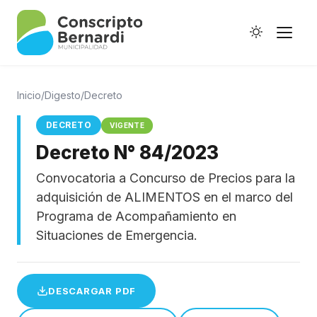
Inicio
/
Digesto
/
Decreto
DECRETO
VIGENTE
Decreto N° 84/2023
Historia
Convocatoria a Concurso de Precios para la
Galería de Ptes.
adquisición de ALIMENTOS en el marco del
Horario de Colectivos
Programa de Acompañamiento en
Situaciones de Emergencia.
Autoridades
DESCARGAR PDF
Digesto Municipal