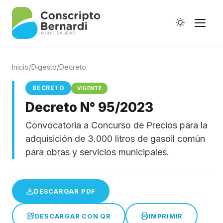
Inicio
/
Digesto
/
Decreto
DECRETO
VIGENTE
Decreto N° 95/2023
Historia
Convocatoria a Concurso de Precios para la
Galería de Ptes.
adquisición de 3.000 litros de gasoil común
Horario de Colectivos
para obras y servicios municipales.
DESCARGAR PDF
Autoridades
Digesto Municipal
DESCARGAR CON QR
IMPRIMIR