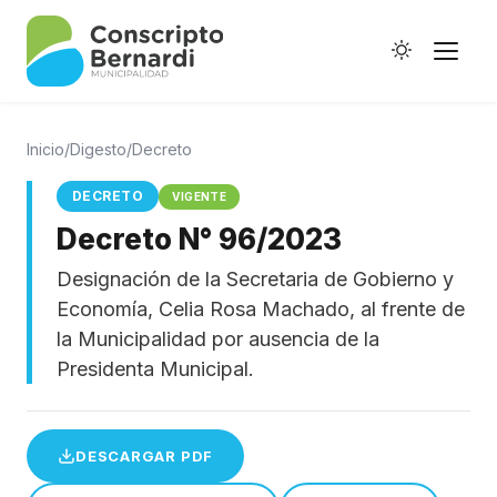
Inicio
/
Digesto
/
Decreto
DECRETO
VIGENTE
Decreto N° 96/2023
Historia
Designación de la Secretaria de Gobierno y
Galería de Ptes.
Economía, Celia Rosa Machado, al frente de
Horario de Colectivos
la Municipalidad por ausencia de la
Presidenta Municipal.
Autoridades
DESCARGAR PDF
Digesto Municipal