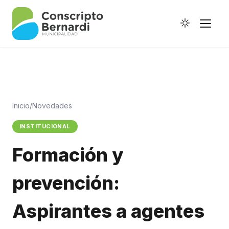
Inicio
/
Novedades
Historia
INSTITUCIONAL
Galería de Ptes.
Formación y
Horario de Colectivos
prevención:
Autoridades
Aspirantes a agentes
Digesto Municipal