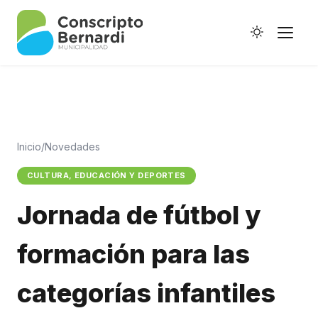
Inicio
/
Novedades
Historia
CULTURA, EDUCACIÓN Y DEPORTES
Galería de Ptes.
Jornada de fútbol y
Horario de Colectivos
formación para las
Autoridades
categorías infantiles
Digesto Municipal