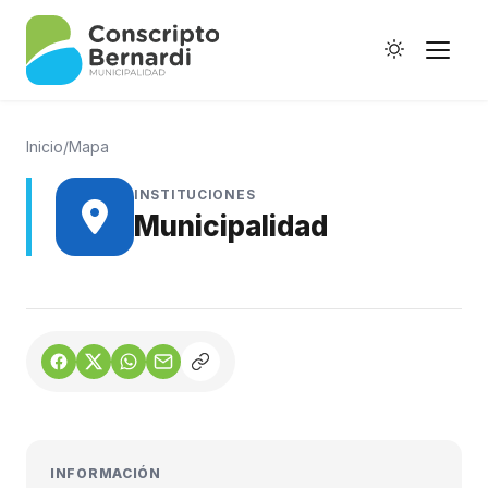
Inicio
/
Mapa
INSTITUCIONES
Municipalidad
Historia
Galería de Ptes.
Horario de Colectivos
Autoridades
Digesto Municipal
INFORMACIÓN