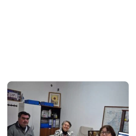
Honorable Concejo Deliverante
Inicio
/
Etiqueta: Educación Primaria
Etiqueta:
Educación
Primaria