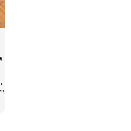
a
n
en